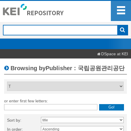
DSpace at KEI
Browsing byPublisher : 국립공원관리공단
or enter first few letters:
Sort by:
In order: