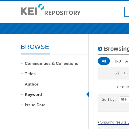
BROWSE
Browsin
All
0-9
A
Communities & Collections
가
나
Titles
Author
or ente
Keyword
Sort by:
Issue Date
Showing results 1