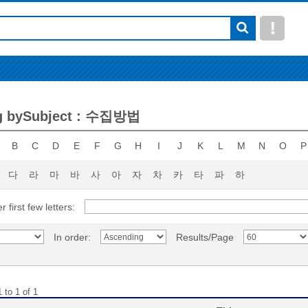
g bySubject : 수집방법
B
C
D
E
F
G
H
I
J
K
L
M
N
O
P
다
라
마
바
사
아
자
차
카
타
파
하
r first few letters:
In order:
Results/Page
 to 1 of 1