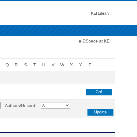
KEI Library
DSpace at KEI
Q
R
S
T
U
V
W
X
Y
Z
Authors/Record: