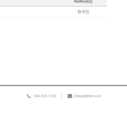
Author(s)
한국진
044-415-7733
jhkwak@kei.re.kr