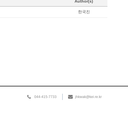
Author(s)
한국진
044-415-7733
jhkwak@kei.re.kr