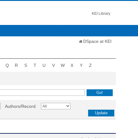
KEI Library
DSpace at KEI
Q
R
S
T
U
V
W
X
Y
Z
Authors/Record: