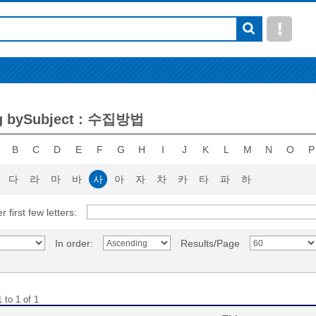
g bySubject : 수집방법
B
C
D
E
F
G
H
I
J
K
L
M
N
O
P
다
라
마
바
사
아
자
차
카
타
파
하
r first few letters:
In order:
Results/Page
 to 1 of 1