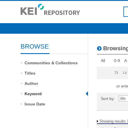
BROWSE
Browsin
All
0-9
A
Communities & Collections
가
나
Titles
Author
or ente
Keyword
Sort by:
Issue Date
Showing results 1