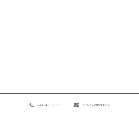
044-415-7733
jhkwak@kei.re.kr