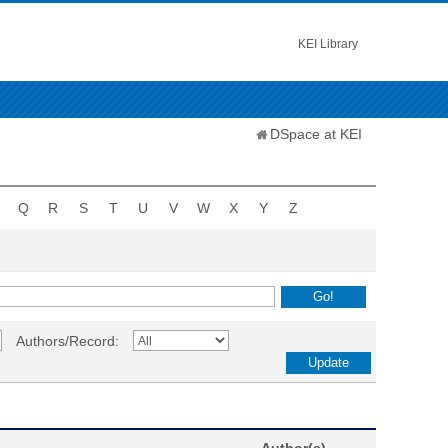
KEI Library
DSpace at KEI
Q
R
S
T
U
V
W
X
Y
Z
Authors/Record: