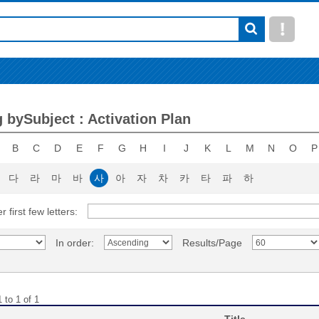
 bySubject : Activation Plan
B
C
D
E
F
G
H
I
J
K
L
M
N
O
P
다
라
마
바
사
아
자
차
카
타
파
하
r first few letters:
In order:
Results/Page
 to 1 of 1