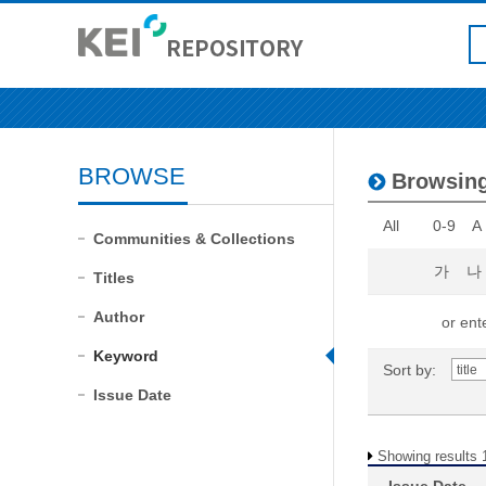
BROWSE
Browsing
All
0-9
A
Communities & Collections
가
나
Titles
Author
or ente
Keyword
Sort by:
Issue Date
Showing results 1