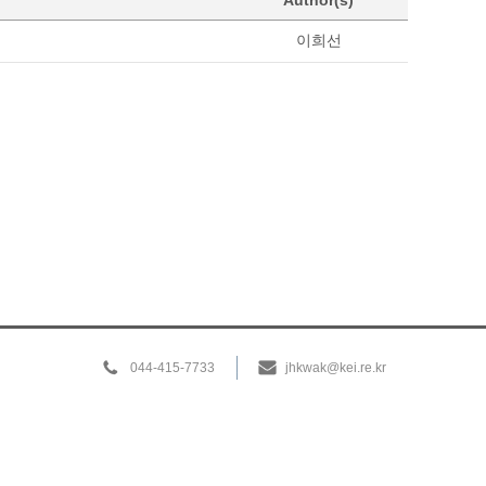
Author(s)
이희선
044-415-7733
jhkwak@kei.re.kr