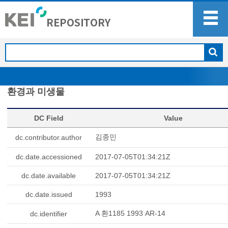
환경과 미생물
DC Field
Value
김종민
dc.contributor.author
dc.date.accessioned
2017-07-05T01:34:21Z
dc.date.available
2017-07-05T01:34:21Z
dc.date.issued
1993
A 환1185 1993 AR-14
dc.identifier