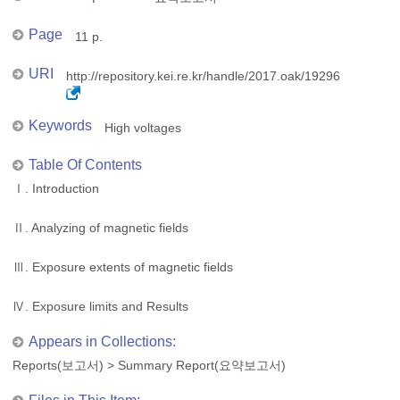
Page
11 p.
URI
http://repository.kei.re.kr/handle/2017.oak/19296
Keywords
High voltages
Table Of Contents
Ⅰ. Introduction
Ⅱ. Analyzing of magnetic fields
Ⅲ. Exposure extents of magnetic fields
Ⅳ. Exposure limits and Results
Appears in Collections:
Reports(보고서)
>
Summary Report(요약보고서)