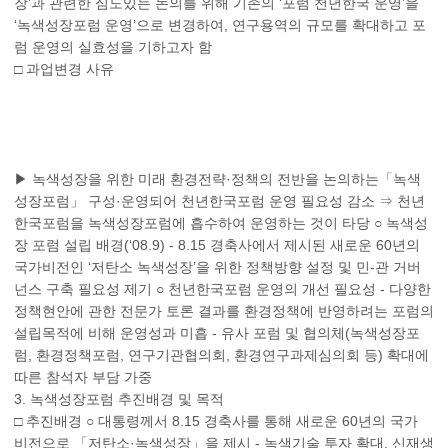
장’과 관련한 심도있는 논의를 위해 기존의 ‘포럼 천년한국 운영’을
‘녹색성장포럼 운영’으로 변경하여, 연구용역의 규모를 확대하고 포
럼 운영의 실효성을 기하고자 함
□ 과업변경 사유
▶ 녹색성장을 위한 미래 환경전략·정책의 전반을 논의하는「녹색
성장포럼」 구성·운영되어 천년한국포럼 운영 필요성 감소 ⇒ 천년
한국포럼을 녹색성장포럼에 흡수하여 운영하는 것이 타당 ○ 녹색성
장 포럼 설립 배경(‘08.9) - 8.15 경축사에서 제시된 새로운 60년의
국가비전인 ‘저탄소 녹색성장’을 위한 정책방향 설정 및 민-관 거버
넌스 구축 필요성 제기 ○ 천년한국포럼 운영의 개선 필요성 - 다양한
정책현안에 관한 전문가 토론 결과를 환경정책에 반영하려는 포럼의
설립목적에 비해 운영성과 미흡 - 유사 포럼 및 협의체(녹색성장포
럼, 환경정책포럼, 연구기관협의회, 환경연구과제심의회 등) 확대에
따른 참석자 부담 가중
3. 녹색성장포럼 추진배경 및 목적
□ 추진배경 ○ 대통령께서 8.15 경축사를 통해 새로운 60년의 국가
비전으로 「저탄소·녹색성장」을 제시 - 녹색기술 투자 확대, 신재생