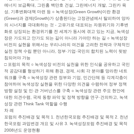
에너지 보급확대, 그린홈 백만호 건설, 그린에너지 개발, 그린카 육
성, 기후변화대책 마련 등 ○ 녹색성장(Green Growth)이란 환경
(Green)과 경제(Growth)가 상충된다는 고정관념에서 탈피하여 양자
의 시너지를 극대화하는 것 - 고유가로 대표되는 자원위기와 기후변
화로 상징되는 환경위기를 전 세계가 동시에 겪고 있는 지금, 녹색성
장은 가도되고 안가도 되는 길이 아니라 가야만 하는 길 ○ 녹색성장
비전의 실현을 위해서는 우리나라의 여건을 고려한 전략과 구체적인
실천 정책 수립 뿐만 아니라, 정부·기업·국민의 합치된 노력이 뒷받
침되어야 가능
□ 포럼의 목적 ○ 녹색성장 비전의 실천을 위한 인식을 공유하고 국민
적 공감대를 형성하기 위해 환경, 경제, 사회 각 분야를 망라한 네트
워크를 구축 ○ 녹색성장 관련 정부와 기업, 민간단체 등 각계각층이
참여하여 녹색성장 실현을 위한 다양한 의견을 수렴하여 정부 정책
방향 설정 및 민·관 거버넌스를 구축 ○ 녹색성장 관련 주요 현안에
대한 의견수렴, 국제 동향 파악 및 정책 방향을 연구·건의하고, 녹색
성장 관련 Think Tank 역할을 수행
차 례
포럼의 추진배경 및 목적 1. 천년한국포럼 추진배경 및 목적 2. 천년
한국포럼 과업변경 개요 및 사유 3. 녹색성장포럼 추진배경 및 목적
2008년도 운영현황