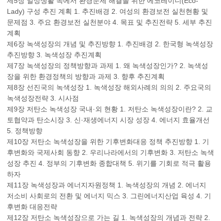
제5장 일상생활 속에서 환경문제 해결을 위한 에코레이디(Eco-
Lady) 구성 추진 계획 1. 추진배경 2. 여성의 환경보전 실천현황 및
문제점 3. 주요 환경보전 실천분야 4. 목표 및 추진전략 5. 세부 추진
계획
제6장 녹색성장의 개념 및 추진방향 1. 추진배경 2. 한국형 녹색성장
추진방향 3. 녹색성장 추진계획
제7장 녹색성장의 정책방향과 과제 1. 왜 녹색성장인가? 2. 녹색성
장을 위한 환경정책의 방향과 과제 3. 향후 추진계획
제8장 선진국의 녹색성장 1. 녹색성장 해외사례의 의의 2. 주요국의
녹색성장전략 3. 시사점
제9장 저탄소 녹색성장 국내·외 현황 1. 저탄소 녹색성장이란? 2. 교
토협약과 탄소시장 3. 신·재생에너지 시장 성장 4. 에너지 효율개선
5. 정책방향
제10장 저탄소 녹색성장을 위한 기후변화대응 정책 추진방향 1. 기
후변화와 국제사회 동향 2. 우리나라에서의 기후변화 3. 저탄소 녹색
성장 추진 4. 정부의 기후변화 종합대책 5. 위기를 기회로 적극 활용
하자
제11장 녹색성장과 에너지자원정책 1. 녹색성장의 개념 2. 에너지
저소비 사회로의 전환 및 에너지 믹스 3. 그린에너지산업 육성 4. 기
후변화 대응전략
제12장 저탄소 녹색성장으로 가는 길 1. 녹색성장의 개념과 전략 2.