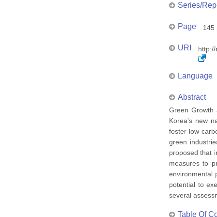
Series/Rep
Page
145 
URI
http:/
Language
Abstract
Green Growth a
Korea's new na
foster low carb
green industri
proposed that i
measures to pr
environmental p
potential to ex
several assessm
Table Of C