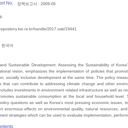
ort No.
정책보고서 : 2009-05
p.
/repository.kei.re.kr/handle/2017.oak/19441
한국어
nd Sustainable Development: Assessing the Sustainability of Kore
tional vision, emphasizes the implementation of policies that prom
on, socially inclusive development at the same time. The policy mea
es that can contribute to addressing climate change and other envi
ncludes investments in environment related infrastructure as well as 
omotes sustainable consumption at the local and household level. 
olicy questions as well as Korea's most pressing economic issues, it
ert enormous effects on environmental quality, natural resources, and
ent strategies which can be used to evaluate implementation, performan
ontents