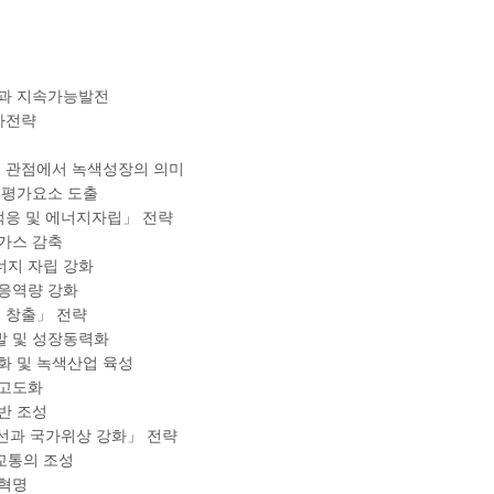
과 지속가능발전
가전략
전
전 관점에서 녹색성장의 의미
 평가요소 도출
 적응 및 에너지자립」 전략
실가스 감축
너지 자립 강화
적응역량 강화
력 창출」 전략
발 및 성장동력화
화 및 녹색산업 육성
 고도화
반 조성
개선과 국가위상 강화」 전략
교통의 조성
색혁명