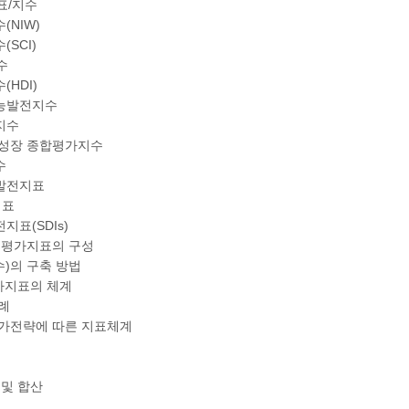
지표/지수
(NIW)
(SCI)
수
(HDI)
가능발전지수
지수
색성장 종합평가지수
수
발전지표
지표
지표(SDIs)
 평가지표의 구성
수)의 구축 방법
평가지표의 체계
례
국가전략에 따른 지표체계
 및 합산