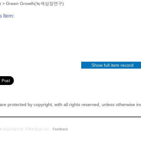
)
>
Green Growth(녹색성장연구)
s Item:
Show full item record
re protected by copyright, with all rights reserved, unless otherwise in
K 보급사업으로 구축되었습니다.
Feedback