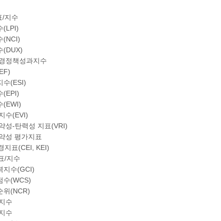
표/지수
LPI)
(NCI)
(DUX)
환경정책성과지수
EF)
수(ESI)
EPI)
(EWI)
수(EVI)
약성-탄력성 지표(VRI)
취약성 평가지표
지표(CEI, KEI)
지표/지수
지수(GCI)
수(WCS)
위(NCR)
복지수
 지수