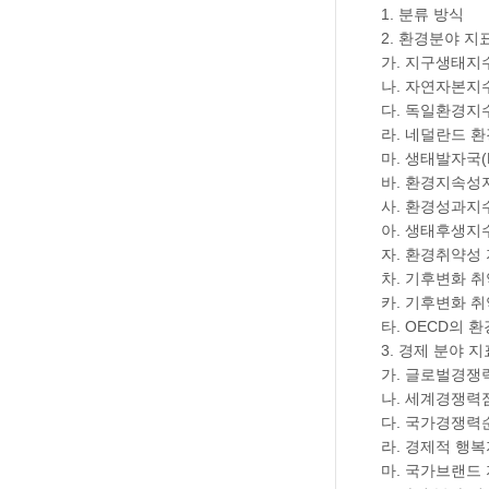
1. 분류 방식
2. 환경분야 지
가. 지구생태지수(
나. 자연자본지수
다. 독일환경지수
라. 네덜란드 
마. 생태발자국(
바. 환경지속성지
사. 환경성과지수(
아. 생태후생지수
자. 환경취약성 지
차. 기후변화 취
카. 기후변화 
타. OECD의 환경
3. 경제 분야 
가. 글로벌경쟁력
나. 세계경쟁력점
다. 국가경쟁력순
라. 경제적 행
마. 국가브랜드