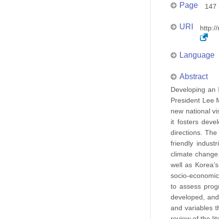
Page
147 
URI
http:/
Language
Abstract
Developing an 
President Lee M
new national v
it fosters dev
directions. The
friendly indust
climate change
well as Korea’s
socio-economic 
to assess prog
developed, and
and variables 
review of the li