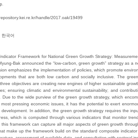
p.
/repository.kei.re.kr/handle/2017.oak/19499
한국어
Indicator Framework for National Green Growth Strategy: Measuremen
yung-Bak announced the “low-carbon, green growth” strategy as a new 
ision emphasizes the implementation of policies, which promote envir
elopments that are both low carbon and socially inclusive. The gree
 three objectives are creating new engines of higher sustainable grow
ries; ensuring climatic and environmental sustainability; and contribu
. Due to the wide purview of the green growth strategy, which encom
 most pressing economic issues, it has the potential to exert enormo
development. In addition, the green growth strategy requires the inpu
ress, which is computed through various indicators that monitor tren
 this framework can capture all major aspects of green growth throug
that make up the framework build on the standard composite indicato
terature, assessment of available data, and consultation with sectoral in