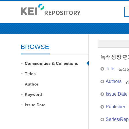
BROWSE
녹색성장 평
Communities & Collections
Title
녹색성
Titles
Authors
Author
Issue Date
Keyword
Issue Date
Publisher
Series/Rep