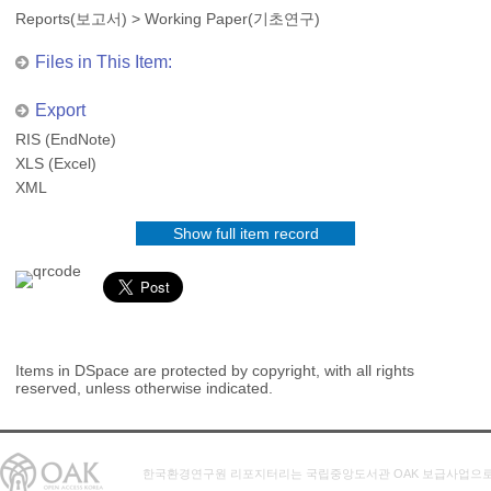
Reports(보고서)
>
Working Paper(기초연구)
Files in This Item:
Export
RIS (EndNote)
XLS (Excel)
XML
Show full item record
Items in DSpace are protected by copyright, with all rights
reserved, unless otherwise indicated.
한국환경연구원 리포지터리는 국립중앙도서관 OAK 보급사업으