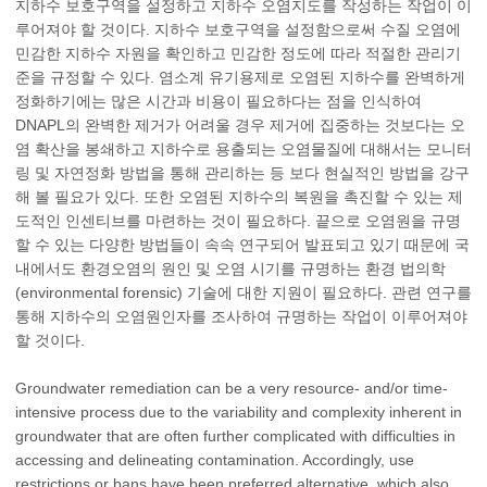
지하수 보호구역을 설정하고 지하수 오염지도를 작성하는 작업이 이
루어져야 할 것이다. 지하수 보호구역을 설정함으로써 수질 오염에
민감한 지하수 자원을 확인하고 민감한 정도에 따라 적절한 관리기
준을 규정할 수 있다. 염소계 유기용제로 오염된 지하수를 완벽하게
정화하기에는 많은 시간과 비용이 필요하다는 점을 인식하여
DNAPL의 완벽한 제거가 어려울 경우 제거에 집중하는 것보다는 오
염 확산을 봉쇄하고 지하수로 용출되는 오염물질에 대해서는 모니터
링 및 자연정화 방법을 통해 관리하는 등 보다 현실적인 방법을 강구
해 볼 필요가 있다. 또한 오염된 지하수의 복원을 촉진할 수 있는 제
도적인 인센티브를 마련하는 것이 필요하다. 끝으로 오염원을 규명
할 수 있는 다양한 방법들이 속속 연구되어 발표되고 있기 때문에 국
내에서도 환경오염의 원인 및 오염 시기를 규명하는 환경 법의학
(environmental forensic) 기술에 대한 지원이 필요하다. 관련 연구를
통해 지하수의 오염원인자를 조사하여 규명하는 작업이 이루어져야
할 것이다.
Groundwater remediation can be a very resource- and/or time-
intensive process due to the variability and complexity inherent in
groundwater that are often further complicated with difficulties in
accessing and delineating contamination. Accordingly, use
restrictions or bans have been preferred alternative, which also