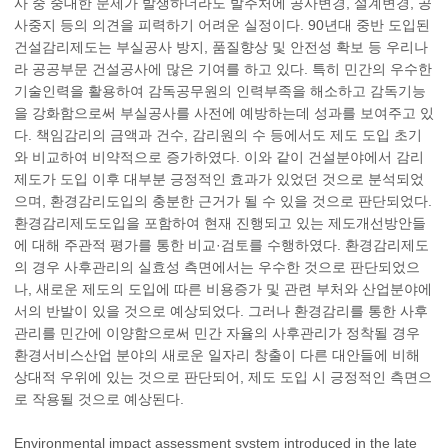
사 중 중대한 문제가 발생하더라도 발주처에 공사변경, 설계변경, 공
사중지 등의 의견을 피력하기 어려운 실정이다. 90년대 중반 도입된
건설감리제도는 부실공사 방지, 품질향상 및 안전성 확보 등 우리나
라 공공부문 건설공사에 많은 기여를 하고 있다. 특히 민간의 우수한
기술인력을 활용하여 감독공무원의 인력부족을 해소하고 감독기능
을 강화함으로써 부실공사를 사전에 예방하는데 성과를 보여주고 있
다. 책임감리의 금액과 건수, 감리원의 수 등에서도 제도 도입 초기
와 비교하여 비약적으로 증가하였다. 이와 같이 건설분야에서 감리
제도가 도입 이후 대부분 긍정적인 효과가 있었던 것으로 분석되었
으며, 환경감리도입의 충분한 근거가 될 수 있을 것으로 판단되었다.
환경감리제도도입을 포함하여 현재 진행되고 있는 제도개선방안들
에 대해 주관적 평가를 통한 비교·검토를 수행하였다. 환경감리제도
의 경우 사후관리의 실효성 측면에서는 우수한 것으로 판단되었으
나, 새로운 제도의 도입에 따른 비용증가 및 관련 부처와 산업분야에
서의 반발이 있을 것으로 예상되었다. 그러나 환경감리를 통한 사후
관리를 민간에 이양함으로써 민간 자율의 사후관리가 정착될 경우
환경서비스산업 분야의 새로운 일자리 창출이 다른 대안들에 비해
상대적 우위에 있는 것으로 판단되어, 제도 도입 시 긍정적인 측면으
로 작용될 것으로 예상된다.
Environmental impact assessment system introduced in the late