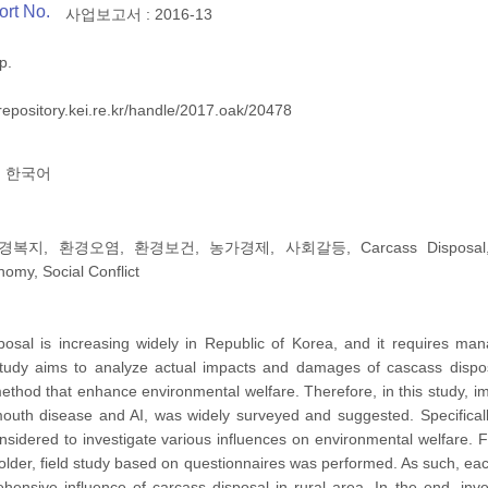
ort No.
사업보고서 : 2016-13
p.
/repository.kei.re.kr/handle/2017.oak/20478
한국어
, 환경오염, 환경보건, 농가경제, 사회갈등, Carcass Disposal, Environm
omy, Social Conflict
posal is increasing widely in Republic of Korea, and it requires m
 study aims to analyze actual impacts and damages of cascass disposa
hod that enhance environmental welfare. Therefore, in this study, i
mouth disease and AI, was widely surveyed and suggested. Specificall
nsidered to investigate various influences on environmental welfare.
older, field study based on questionnaires was performed. As such, e
hensive influence of carcass disposal in rural area. In the end, in