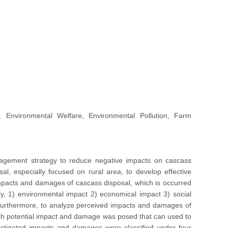
ental Welfare, Environmental Pollution, Farm
anagement strategy to reduce negative impacts on cascass
l, especially focused on rural area, to develop effective
mpacts and damages of cascass disposal, which is occurred
y, 1) environmental impact 2) economical impact 3) social
 Furthermore, to analyze perceived impacts and damages of
ach potential impact and damage was posed that can used to
vestigated impacts and damages were classified under four