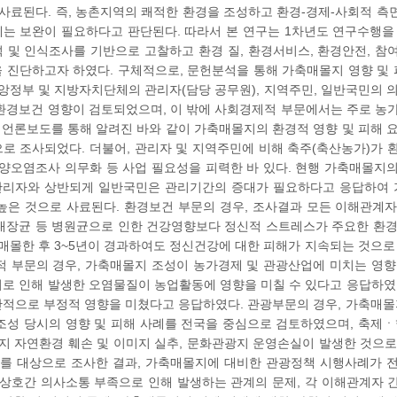
 사료된다. 즉, 농촌지역의 쾌적한 환경을 조성하고 환경-경제-사회적 측
는 보완이 필요하다고 판단된다. 따라서 본 연구는 1차년도 연구수행을
 및 인식조사를 기반으로 고찰하고 환경 질, 환경서비스, 환경안전, 
 진단하고자 하였다. 구체적으로, 문헌분석을 통해 가축매몰지 영향 및 피
중앙정부 및 지방자치단체의 관리자(담당 공무원), 지역주민, 일반국민의
환경보건 영향이 검토되었으며, 이 밖에 사회경제적 부문에서는 주로 농가
로 언론보도를 통해 알려진 바와 같이 가축매몰지의 환경적 영향 및 피해 
로 조사되었다. 더불어, 관리자 및 지역주민에 비해 축주(축산농가)가 환
토양오염조사 의무화 등 사업 필요성을 피력한 바 있다. 현행 가축매몰
 관리자와 상반되게 일반국민은 관리기간의 증대가 필요하다고 응답하여
높은 것으로 사료된다. 환경보건 부문의 경우, 조사결과 모든 이해관계
대장균 등 병원균으로 인한 건강영향보다 정신적 스트레스가 주요한 환경
 매몰한 후 3~5년이 경과하여도 정신건강에 대한 피해가 지속되는 것으
적 부문의 경우, 가축매몰지 조성이 농가경제 및 관광산업에 미치는 영향
로 인해 발생한 오염물질이 농업활동에 영향을 미칠 수 있다고 응답하였으
적으로 부정적 영향을 미쳤다고 응답하였다. 관광부문의 경우, 가축매몰
조성 당시의 영향 및 피해 사례를 전국을 중심으로 검토하였으며, 축제ㆍ
광지 자연환경 훼손 및 이미지 실추, 문화관광지 운영손실이 발생한 것으로
)를 대상으로 조사한 결과, 가축매몰지에 대비한 관광정책 시행사례가 
 상호간 의사소통 부족으로 인해 발생하는 관계의 문제, 각 이해관계자 