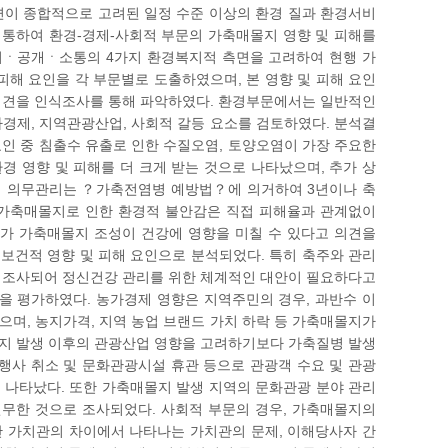
면이 종합적으로 고려된 일정 수준 이상의 환경 질과 환경서비
 통하여 환경-경제-사회적 부문의 가축매몰지 영향 및 피해를
참여ㆍ공개ㆍ소통의 4가지 환경복지적 측면을 고려하여 현행 가
해 요인을 각 부문별로 도출하였으며, 본 영향 및 피해 요인
 의견을 인식조사를 통해 파악하였다. 환경부문에서는 일반적인
경제, 지역관광산업, 사회적 갈등 요소를 검토하였다. 분석결
요인 중 침출수 유출로 인한 수질오염, 토양오염이 가장 주요한
경 영향 및 피해를 더 크게 받는 것으로 나타났으며, 추가 상
지의 의무관리는 ？가축전염병 예방법？에 의거하여 3년이나 축
 가축매몰지로 인한 환경적 불안감은 직접 피해율과 관계없이
자가 가축매몰지 조성이 건강에 영향을 미칠 수 있다고 의견을
보건적 영향 및 피해 요인으로 분석되었다. 특히 축주와 관리
로 조사되어 정신건강 관리를 위한 체계적인 대안이 필요하다고
을 평가하였다. 농가경제 영향은 지역주민의 경우, 과반수 이
며, 농지가격, 지역 농업 브랜드 가치 하락 등 가축매몰지가
지 발생 이후의 관광산업 영향을 고려하기보다 가축질병 발생
행사 취소 및 문화관광시설 휴관 등으로 관광객 수요 및 관광
 나타났다. 또한 가축매몰지 발생 지역의 문화관광 분야 관리
전무한 것으로 조사되었다. 사회적 부문의 경우, 가축매몰지의
간 가치관의 차이에서 나타나는 가치관의 문제, 이해당사자 간