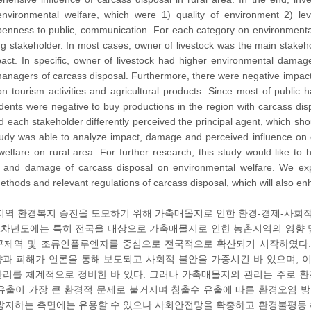
environmental welfare, which were 1) quality of environment 2) lev
openness to public, communication. For each category on environmental
stakeholder. In most cases, owner of livestock was the main stakeho
act. In specific, owner of livestock had higher environmental damag
anagers of carcass disposal. Furthermore, there were negative impac
n tourism activities and agricultural products. Since most of public
ents were negative to buy productions in the region with carcass dis
d each stakeholder differently perceived the principal agent, which sh
tudy was able to analyze impact, damage and perceived influence on car
elfare on rural area. For further research, this study would like to 
 and damage of carcass disposal on environmental welfare. We expec
ods and relevant regulations of carcass disposal, which will also enha
지역 환경복지 증진을 도모하기 위해 가축매몰지로 인한 환경-경제-사회적
1차년도에는 특히 전국을 대상으로 가축매몰지로 인한 농촌지역의 영향 
1년 구제역 및 조류인플루엔자를 중심으로 전국적으로 확산되기 시작하였다
과 피해가 언론을 통해 보도되고 사회적 불안을 가중시킨 바 있으며, 
리를 체계적으로 정비한 바 있다. 그러나 가축매몰지의 관리는 주로 
유출이 가장 큰 환경적 문제로 불거지며 침출수 유출에 따른 환경오염 방
방지하는 측면에는 유용할 수 있으나 사회안전망을 확충하고 환경불평등 