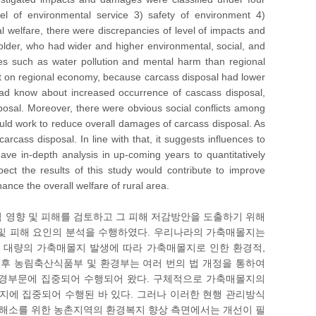
el of environmental service 3) safety of environment 4)
 welfare, there were discrepancies of level of impacts and
lder, who had wider and higher environmental, social, and
es such as water pollution and mental harm than regional
t on regional economy, because carcass disposal had lower
 had know about increased occurrence of cascass disposal,
posal. Moreover, there were obvious social conflicts among
ould work to reduce overall damages of carcass disposal. As
cass disposal. In line with that, it suggests influences to
have in-depth analysis in up-coming years to quantitatively
t the results of this study would contribute to improve
nce the overall welfare of rural area.
 영향 및 피해를 검토하고 그 피해 저감방안을 도출하기 위해
및 피해 요인의 분석을 수행하였다. 우리나라의 가축매몰지는
. 대량의 가축매몰지 발생에 따라 가축매몰지로 인한 환경적,
이후 농림축산식품부 및 환경부는 여러 번의 법 개정을 통하여
환경부문에 집중되어 수행되어 왔다. 구체적으로 가축매몰지의
지에 집중되어 수행된 바 있다. 그러나 이러한 현행 관리방식
해소를 위한 농촌지역의 환경복지 향상 측면에서는 개선이 필