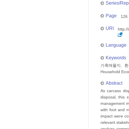
Series/Rep
Page
126 
URI
http:/
Language
Keywords
가축매몰지, 환경복지
Household Econ
Abstract
As carcass dis
disposal, this
management met
with foot and 
impact were co
relevant stakeh
analyze compre