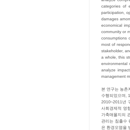
categories of 
participation, 
damages among 
economical imp
community or m
consumptions o
most of respond
stakeholder, an
a whole, this s
environmental w
analyze impact
management meth
본 연구는 농촌
수행되었으며, 
2010~201
사회경제적 영향
가축매몰지의 관
관리는 침출수 
은 환경오염을 