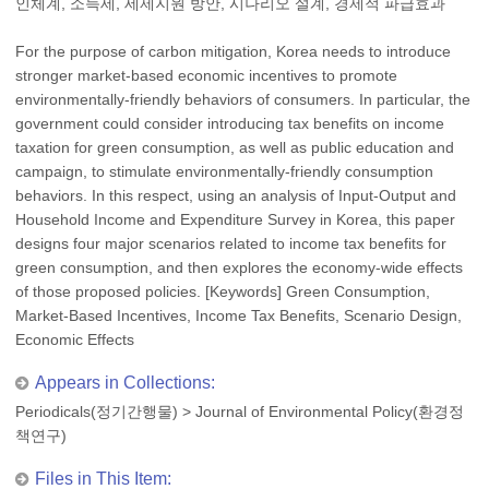
인체계, 소득세, 세제지원 방안, 시나리오 설계, 경제적 파급효과
For the purpose of carbon mitigation, Korea needs to introduce
stronger market-based economic incentives to promote
environmentally-friendly behaviors of consumers. In particular, the
government could consider introducing tax benefits on income
taxation for green consumption, as well as public education and
campaign, to stimulate environmentally-friendly consumption
behaviors. In this respect, using an analysis of Input-Output and
Household Income and Expenditure Survey in Korea, this paper
designs four major scenarios related to income tax benefits for
green consumption, and then explores the economy-wide effects
of those proposed policies. [Keywords] Green Consumption,
Market-Based Incentives, Income Tax Benefits, Scenario Design,
Economic Effects
Appears in Collections:
Periodicals(정기간행물)
>
Journal of Environmental Policy(환경정
책연구)
Files in This Item: