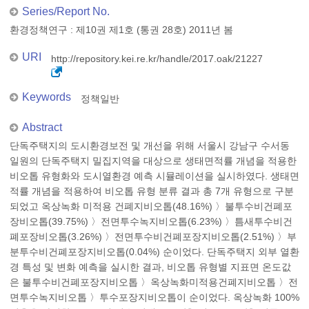
Series/Report No.
환경정책연구 : 제10권 제1호 (통권 28호) 2011년 봄
URI
http://repository.kei.re.kr/handle/2017.oak/21227
Keywords
정책일반
Abstract
단독주택지의 도시환경보전 및 개선을 위해 서울시 강남구 수서동
일원의 단독주택지 밀집지역을 대상으로 생태면적률 개념을 적용한
비오톱 유형화와 도시열환경 예측 시뮬레이션을 실시하였다. 생태면
적률 개념을 적용하여 비오톱 유형 분류 결과 총 7개 유형으로 구분
되었고 옥상녹화 미적용 건폐지비오톱(48.16%) 〉불투수비건폐포
장비오톱(39.75%) 〉전면투수녹지비오톱(6.23%) 〉틈새투수비건
폐포장비오톱(3.26%) 〉전면투수비건폐포장지비오톱(2.51%) 〉부
분투수비건폐포장지비오톱(0.04%) 순이었다. 단독주택지 외부 열환
경 특성 및 변화 예측을 실시한 결과, 비오톱 유형별 지표면 온도값
은 불투수비건폐포장지비오톱 〉옥상녹화미적용건폐지비오톱 〉전
면투수녹지비오톱 〉투수포장지비오톱이 순이었다. 옥상녹화 100%