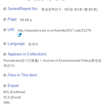
Series/Report No.
환경정책연구 : 제3권 제2호 (통권5호)
Page
59-88 p.
URI
http://repository.kei.re.kr/handle/2017.oak/21276
Language
한국어
Appears in Collections:
Periodicals(정기간행물)
>
Journal of Environmental Policy(환경정
책연구)
Files in This Item:
Export
RIS (EndNote)
XLS (Excel)
XML