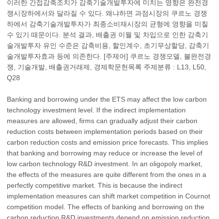
이러한 간접감축조치가 감축기술개발투자에 미치는 영향은 완전경
쟁시장하에서와 달라질 수 있다. 왜냐하면 과점시장의 쿠르노 경쟁
하에서 감축기술개발투자가 최종소비재시장의 균형에 영향을 미칠
수 있기 때문이다. 분석 결과, 배출권 이월 및 차입으로 인한 감축기
술개발투자 유인 수준은 감축비용, 할인계수, 초기무상할당, 감축기
술개발투자효과 등에 의존한다. [주제어] 쿠르노 경쟁모델, 불완전경
쟁, 기술개발, 배출권거래제, 경제학문헌목록 주제분류 : L13, L50,
Q28
Banking and borrowing under the ETS may affect the low carbon
technology investment level. If the indirect implementation
measures are allowed, firms can gradually adjust their carbon
reduction costs between implementation periods based on their
carbon reduction costs and emission price forecasts. This implies
that banking and borrowing may reduce or increase the level of
low carbon technology R&D investment. In an oligopoly market,
the effects of the measures are quite different from the ones in a
perfectly competitive market. This is because the indirect
implementation measures can shift market competition in Cournot
competition model. The effects of banking and borrowing on the
carbon reduction R&D investments depend on emission reduction