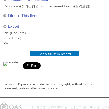
Periodicals(정기간행물)
>
Environment Forum(환경포럼)
Files in This Item:
Export
RIS (EndNote)
XLS (Excel)
XML
Show full item record
Items in DSpace are protected by copyright, with all rights
reserved, unless otherwise indicated.
한국환경연구원 리포지터리는 국립중앙도서관 OAK 보급사업으