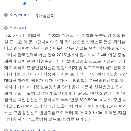
Keywords
위해성관리
Abstract
□ 목 차 □ Ⅰ. 머리말 Ⅱ. 전자파 위해성 Ⅲ. 전자파 노출범위 설정 Ⅳ.
결 론 □ 요 약 문 □ 전자파의 인체 위해성으로 변전소를 혐오·위해설
비로 인식하여 인근 지연주민들이 신규 건설을 원천 봉쇄하고 있다.
그러나 한국전력에서는 향후 2015년까지 현재보다 2.4배 이상 증설
계획이 있어 관련 지연주민과의 마찰이 급증할 것으로 예상된다. 이
에 대비하여 환경민감시설인 밀집주거지 및 학교로부터 최대한의 이
격거리를 설정하거나 지중화대책 등 보다 적극적인 전자파노출 저감
대책을 마련할 필요가 있다. 변전소는 인입되는 가공송전선로의 경
과지에 따라 자기장 노출영향을 많이 받기 때문에 신설변전소 입지
계획 수립시 필히 고려해야 할 사항이다. 345㎸ 변전소 경계지에 연
결되는 고압송전선로 경과지로 부터 반경 300-500m 이내의 주변 지
역을 345㎸ 변전소의 자기장 노출영향 범위에 해당되며, 154㎸ 변전
소는 고압송전선로 인입지점으로 부터 좌·우측 30-50m 이격된 지점
까지를 자기장 노출영향 범위로 설정할 수가 있다.
Appears in Collections: