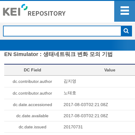
EN Simulator : 생태네트워크 변화 모의 기법
DC Field
Value
김지영
dc.contributor.author
노태호
dc.contributor.author
dc.date.accessioned
2017-08-03T02:21:08Z
dc.date.available
2017-08-03T02:21:08Z
dc.date.issued
20170731