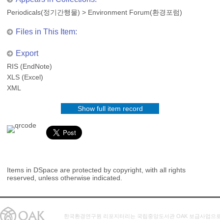
Periodicals(정기간행물)
>
Environment Forum(환경포럼)
Files in This Item:
Export
RIS (EndNote)
XLS (Excel)
XML
Show full item record
Items in DSpace are protected by copyright, with all rights
reserved, unless otherwise indicated.
한국환경연구원 리포지터리는 국립중앙도서관 OAK 보급사업으