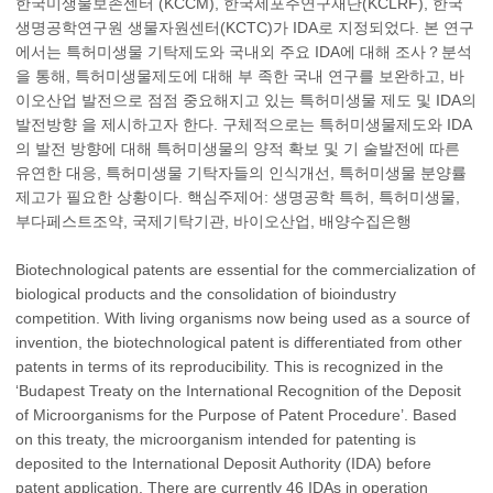
한국미생물보존센터 (KCCM), 한국세포주연구재단(KCLRF), 한국
생명공학연구원 생물자원센터(KCTC)가 IDA로 지정되었다. 본 연구
에서는 특허미생물 기탁제도와 국내외 주요 IDA에 대해 조사？분석
을 통해, 특허미생물제도에 대해 부 족한 국내 연구를 보완하고, 바
이오산업 발전으로 점점 중요해지고 있는 특허미생물 제도 및 IDA의
발전방향 을 제시하고자 한다. 구체적으로는 특허미생물제도와 IDA
의 발전 방향에 대해 특허미생물의 양적 확보 및 기 술발전에 따른
유연한 대응, 특허미생물 기탁자들의 인식개선, 특허미생물 분양률
제고가 필요한 상황이다. 핵심주제어: 생명공학 특허, 특허미생물,
부다페스트조약, 국제기탁기관, 바이오산업, 배양수집은행
Biotechnological patents are essential for the commercialization of
biological products and the consolidation of bioindustry
competition. With living organisms now being used as a source of
invention, the biotechnological patent is differentiated from other
patents in terms of its reproducibility. This is recognized in the
‘Budapest Treaty on the International Recognition of the Deposit
of Microorganisms for the Purpose of Patent Procedure’. Based
on this treaty, the microorganism intended for patenting is
deposited to the International Deposit Authority (IDA) before
patent application. There are currently 46 IDAs in operation