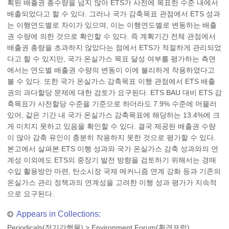
획된 배출권 총수량을 넘지 않아 ETS가 사전에 목표한 수준 내에서
배출되었다고 할 수 있다. 그러나 국가 감축목표 관점에서 ETS 성과
는 이행연도별로 차이가 있으며, 이는 이행연도별로 변동하는 배출
권 수량에 의한 것으로 확인할 수 있다. 즉 계획기간 전체 관점에서
배출권 총량을 초과하지 않았다는 점에서 ETS가 적절하게 관리되었
다고 할 수 있지만, 국가 온실가스 목표 달성 여부를 평가하는 측면
에서는 연도별 배출권 수량의 변동이 이에 불리하게 작용하였다고
볼 수 있다. 또한 국가 온실가스 감축목표 이행 관점에서 ETS 배출
권의 과다할당 문제에 대한 검토가 요구된다. ETS BAU 대비 ETS 감
축목표가 사전할당 수준을 기준으로 하더라도 7.9% 수준에 머물러
있어, 같은 기간 내 국가 온실가스 감축목표에 해당하는 13.4%에 크
게 미치지 못하고 있음을 확인할 수 있다. 결국 제공된 배출권 수량
이 많아 감축 유인이 충분히 작용하지 못한 것으로 평가할 수 있다.
본고에서 살펴본 ETS 이행 성과와 국가 온실가스 감축 성과와의 연
계성 이외에도 ETS의 중장기 발전 방향을 검토하기 위해서는 경매
수입 활용방안 마련, 탄소시장 국제 메커니즘 연계 강화 등과 기존의
온실가스 관리 정책과의 연계성을 고려한 이행 성과 평가가 지속적
으로 요구된다.
Appears in Collections:
Periodicals(정기간행물)
>
Environment Forum(환경포럼)