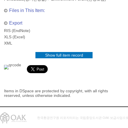
Files in This Item:
Export
RIS (EndNote)
XLS (Excel)
XML
Show full item record
Items in DSpace are protected by copyright, with all rights
reserved, unless otherwise indicated.
한국환경연구원 리포지터리는 국립중앙도서관 OAK 보급사업으