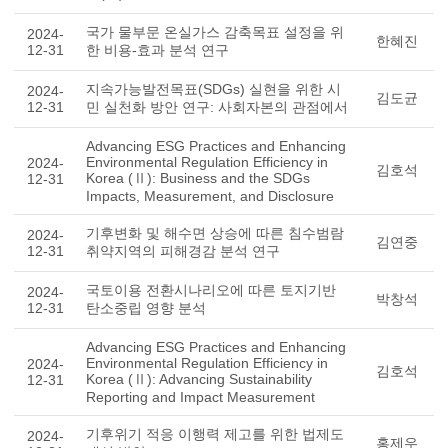
국가 물부문 온실가스 감축목표 설정을 위
2024-
한혜진
12-31
한 비용-효과 분석 연구
지속가능발전목표(SDGs) 실현을 위한 시
2024-
김도균
12-31
민 실천화 방안 연구: 사회자본의 관점에서
Advancing ESG Practices and Enhancing
Environmental Regulation Efficiency in
2024-
김호석
Korea (Ⅱ): Business and the SDGs
12-31
Impacts, Measurement, and Disclosure
기후변화 및 해수면 상승에 따른 침수범람
2024-
김연중
12-31
취약지역의 피해경감 분석 연구
국토이용 전환시나리오에 따른 토지기반
2024-
박창석
12-31
탄소중립 영향 분석
Advancing ESG Practices and Enhancing
Environmental Regulation Efficiency in
2024-
김호석
Korea (Ⅱ): Advancing Sustainability
12-31
Reporting and Impact Measurement
기후위기 적응 이행력 제고를 위한 법제도
2024-
홍제우