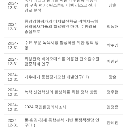
국가 리스크 관리를 위한 기후변화 적응역
2024-
량 구축·평가: 탄소중립 이행 리스크 전파
장훈
12-31
경로 분석
환경영향평가의 디지털전환을 위한지능형
2024-
원격탐사기술의 활용방안 마련: 수환경을
백동해
12-31
중심으로
수요 부문 녹색시장 활성화를 위한 정책 방
2024-
박주영
12-31
향
위성관측 바이오매스를 이용한 탄소흡수원
2024-
이명진
12-31
검증체계 연구
2024-
기후대기 통합평가모형 개발연구(Ⅱ)
장훈
12-31
2024-
녹색 산업혁신의 활성화를 위한 정책 방향
정우현
12-31
2024-
2024 국민환경의식조사
염정윤
12-31
물-환경-경제 통합분석 기반 물정책전망 연
2024-
한혜진
12-31
구(Ⅰ)