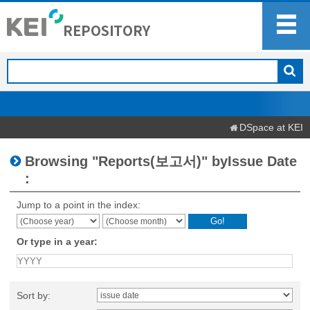
DSpace at KEI
Browsing "Reports(보고서)" byIssue Date
:
Jump to a point in the index:
Or type in a year:
Sort by: