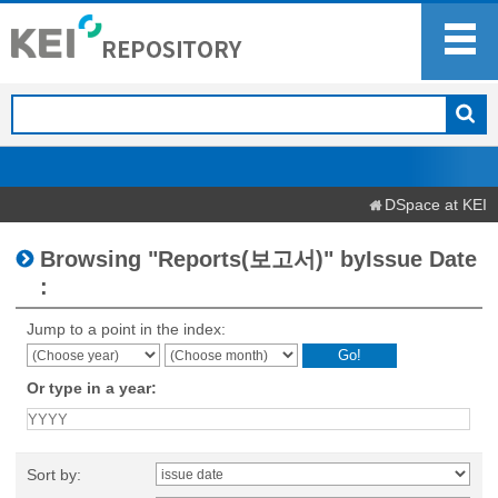
DSpace at KEI
Browsing "Reports(보고서)" byIssue Date
:
Jump to a point in the index:
Or type in a year:
Sort by: