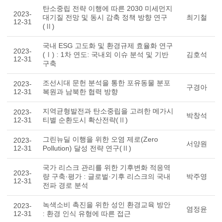
탄소중립 전략 이행에 따른 2030 미세먼지
2023-
대기질 전망 및 동시 감축 정책 방향 연구
최기철
12-31
(Ⅱ)
국내 ESG 고도화 및 환경규제 효율화 연구
2023-
(Ⅰ) : 1차 연도: 국내외 이슈 분석 및 기반
김호석
12-31
구축
조선시대 문헌 분석을 통한 포유동물 분포
2023-
구경아
12-31
복원과 남북한 협력 방향
지역균형발전과 탄소중립을 고려한 메가시
2023-
박창석
12-31
티별 순환도시 확산전략(Ⅱ)
그린뉴딜 이행을 위한 오염 제로(Zero
2023-
서양원
12-31
Pollution) 달성 전략 연구(Ⅱ)
국가 리스크 관리를 위한 기후변화 적응역
2023-
량 구축·평가 : 글로벌·기후 리스크의 국내
박주영
12-31
전파 경로 분석
녹색소비 촉진을 위한 성인 환경교육 방안
2023-
염정윤
12-31
: 환경 인식 유형에 따른 접근