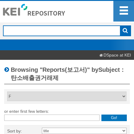
DSpace at KEI
Browsing "Reports(보고서)" bySubject :
탄소배출권거래제
or enter first few letters:
Sort by: