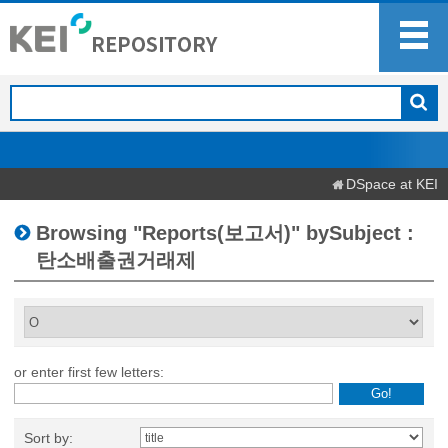
DSpace at KEI
Browsing "Reports(보고서)" bySubject :
탄소배출권거래제
or enter first few letters:
Sort by: