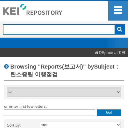
DSpace at KEI
Browsing "Reports(보고서)" bySubject :
탄소중립 이행점검
or enter first few letters:
Sort by: