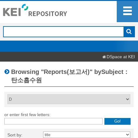
DSpace at KEI
Browsing "Reports(보고서)" bySubject :
탄소흡수원
or enter first few letters:
Sort by: