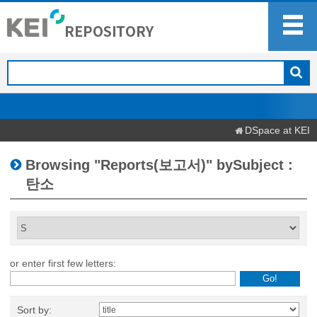
DSpace at KEI
Browsing "Reports(보고서)" bySubject :
탄소
or enter first few letters:
Sort by: