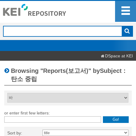
DSpace at KEI
Browsing "Reports(보고서)" bySubject :
탄소 중립
or enter first few letters:
Sort by: