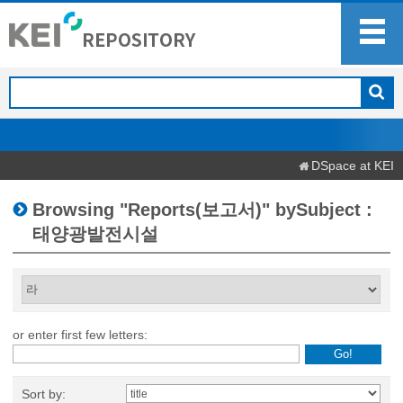
DSpace at KEI
Browsing "Reports(보고서)" bySubject :
태양광발전시설
or enter first few letters:
Sort by: