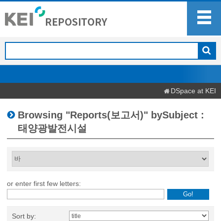
DSpace at KEI
Browsing "Reports(보고서)" bySubject :
태양광발전시설
or enter first few letters:
Sort by: