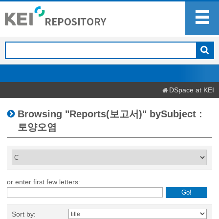
DSpace at KEI
Browsing "Reports(보고서)" bySubject :
토양오염
or enter first few letters:
Sort by: