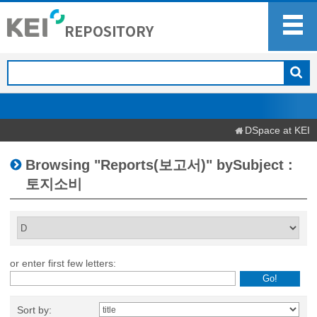
DSpace at KEI
Browsing "Reports(보고서)" bySubject :
토지소비
or enter first few letters:
Sort by: