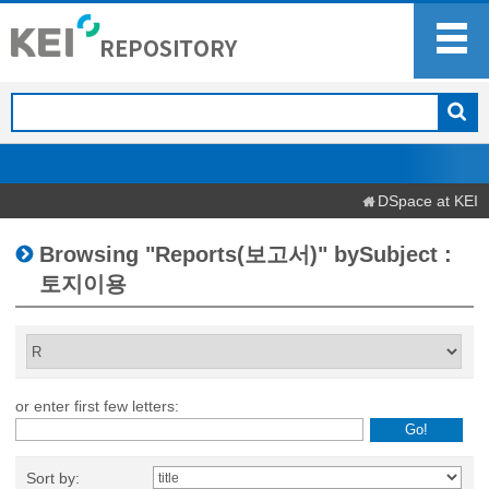
DSpace at KEI
Browsing "Reports(보고서)" bySubject :
토지이용
or enter first few letters:
Sort by: