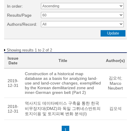
In order:
Results/Page
Authors/Record:
Showing results 1 to 2 of 2
Issue
Title
Author(s)
Date
Construction of a historical map
김오석;
database as a basis for analyzing land-
2019-
use and land-cover changes, exemplified
Marco
12-31
by the Korean demilitarized zone and
Neubert
inner-German green belt (Part 2)
역사지도 데이타베이스 구축을 통한 한국
2018-
비무장지대(DMZ)와 독일 그뤼네스반트의
김오석
12-31
토지이용 및 토지피복 변화 분석(I)
1