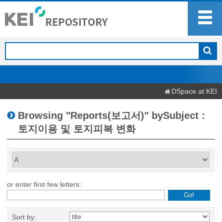
DSpace at KEI
Browsing "Reports(보고서)" bySubject :
토지이용 및 토지피복 변화
or enter first few letters:
Sort by: