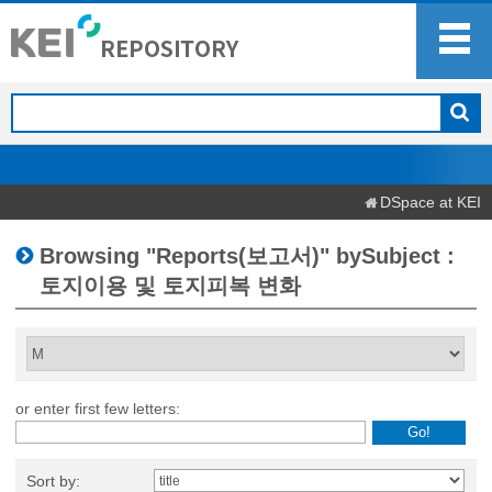
DSpace at KEI
Browsing "Reports(보고서)" bySubject :
토지이용 및 토지피복 변화
or enter first few letters:
Sort by: