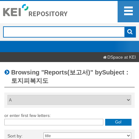
DSpace at KEI
Browsing "Reports(보고서)" bySubject :
토지피복지도
or enter first few letters:
Sort by: