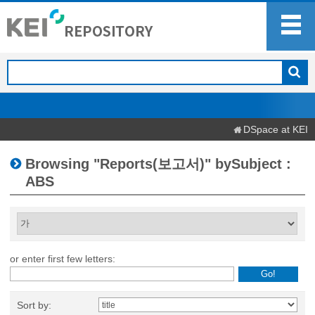
DSpace at KEI
Browsing "Reports(보고서)" bySubject :
ABS
or enter first few letters:
Sort by: