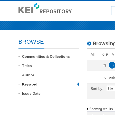
BROWSE
Browsin
All
0-9
A
Communities & Collections
가
나
Titles
Author
or ente
Keyword
Sort by:
Issue Date
Showing results 1