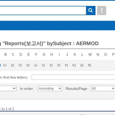
g "Reports(보고서)" bySubject : AERMOD
B
C
D
E
F
G
H
I
J
K
L
M
N
O
P
다
라
마
바
사
아
자
차
카
타
파
하
r first few letters:
In order:
Results/Page
 to 1 of 1