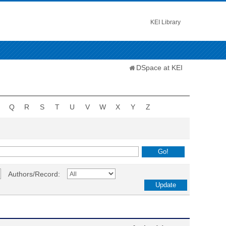
KEI Library
DSpace at KEI
Q
R
S
T
U
V
W
X
Y
Z
Authors/Record: