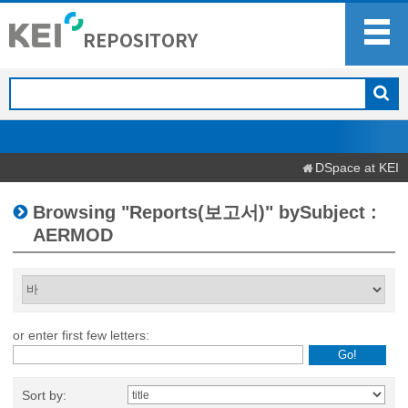
DSpace at KEI
Browsing "Reports(보고서)" bySubject :
AERMOD
or enter first few letters:
Sort by: