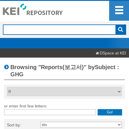
DSpace at KEI
Browsing "Reports(보고서)" bySubject :
GHG
or enter first few letters:
Sort by: