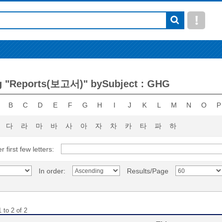
g "Reports(보고서)" bySubject : GHG
B
C
D
E
F
G
H
I
J
K
L
M
N
O
P
다
라
마
바
사
아
자
차
카
타
파
하
r first few letters:
In order:
Results/Page
 to 2 of 2