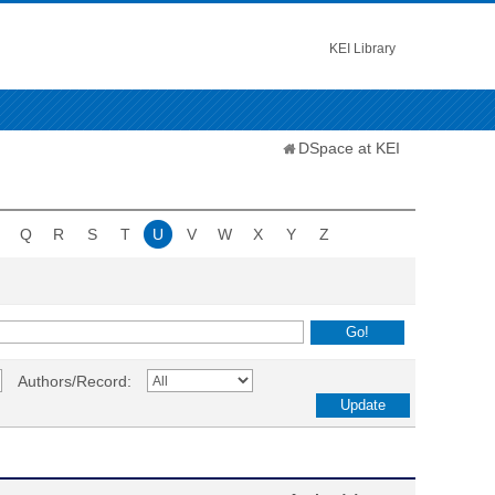
KEI Library
DSpace at KEI
Q
R
S
T
U
V
W
X
Y
Z
Authors/Record: