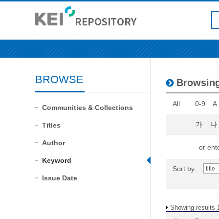
BROWSE
Browsin
All
0-9
A
Communities & Collections
가
나
Titles
Author
or ente
Keyword
Sort by:
Issue Date
Showing results 1