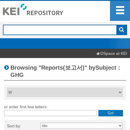
DSpace at KEI
Browsing "Reports(보고서)" bySubject :
GHG
or enter first few letters:
Sort by: