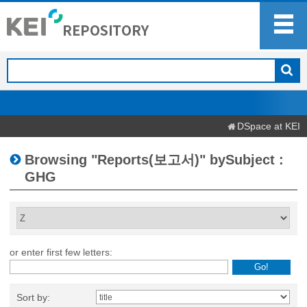
DSpace at KEI
Browsing "Reports(보고서)" bySubject :
GHG
or enter first few letters:
Sort by: