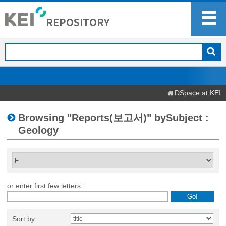
DSpace at KEI
Browsing "Reports(보고서)" bySubject :
Geology
or enter first few letters:
Sort by: