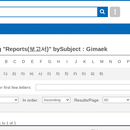
g "Reports(보고서)" bySubject : Gimaek
B
C
D
E
F
G
H
I
J
K
L
M
N
O
P
다
라
마
바
사
아
자
차
카
타
파
하
r first few letters:
In order:
Results/Page
 to 1 of 1