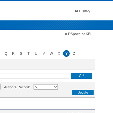
KEI Library
DSpace at KEI
Q
R
S
T
U
V
W
X
Y
Z
Authors/Record: