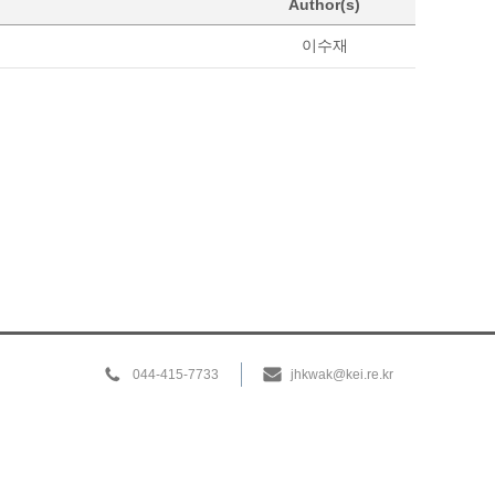
Author(s)
이수재
044-415-7733
jhkwak@kei.re.kr