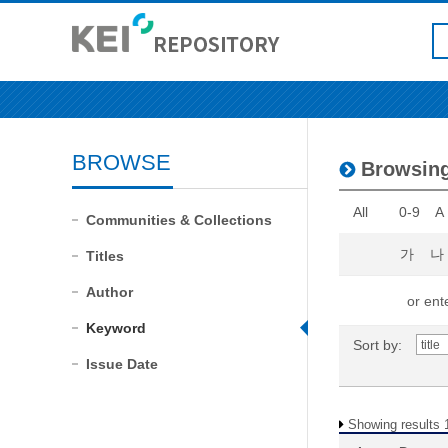
BROWSE
Browsin
All
0-9
A
Communities & Collections
가
나
Titles
Author
or ente
Keyword
Sort by:
Issue Date
Showing results 1