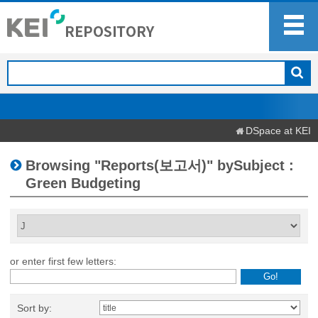
DSpace at KEI
Browsing "Reports(보고서)" bySubject :
Green Budgeting
or enter first few letters:
Sort by: