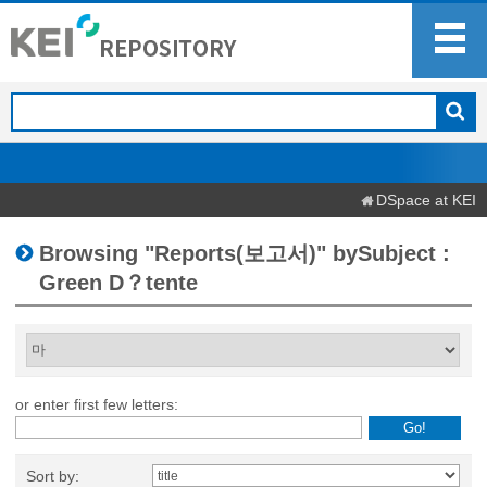
DSpace at KEI
Browsing "Reports(보고서)" bySubject :
Green D？tente
or enter first few letters:
Sort by: