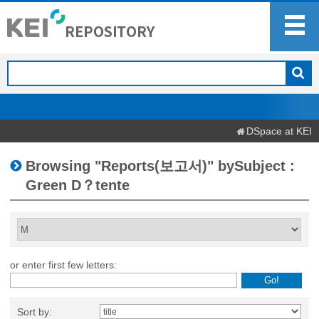
DSpace at KEI
Browsing "Reports(보고서)" bySubject :
Green D？tente
or enter first few letters:
Sort by: